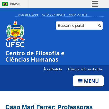
BRASIL
Simplifique!
ACESSIBILIDADE
ALTO CONTRASTE
MAPA DO SITE
Comunica BR
Participe
Acesso à informação
Legislação
Centro de Filosofia e
Canais
Ciências Humanas
Área Restrita
Administradores do Site
MENU
Caso Mari Ferrer: Professoras