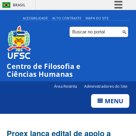
BRASIL
Simplifique!
ACESSIBILIDADE
ALTO CONTRASTE
MAPA DO SITE
Comunica BR
Participe
Acesso à informação
Legislação
Centro de Filosofia e
Canais
Ciências Humanas
Área Restrita
Administradores do Site
MENU
Proex lança edital de apoio a