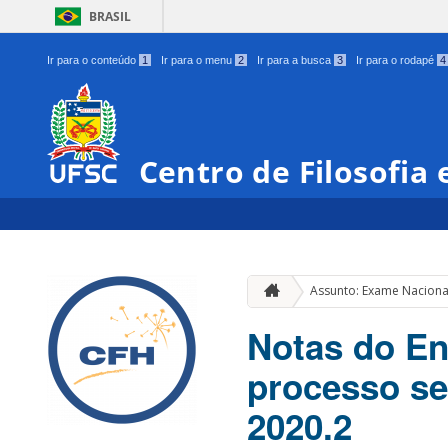
BRASIL
Ir para o conteúdo
1
Ir para o menu
2
Ir para a busca
3
Ir para o rodapé
4
Centro de Filosofia
Assunto: Exame Naciona
Notas do En
processo se
2020.2