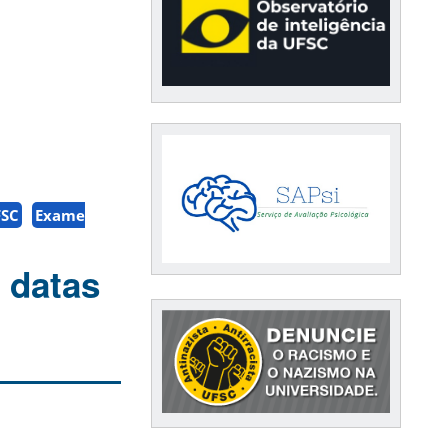
FSC
Exame
 datas