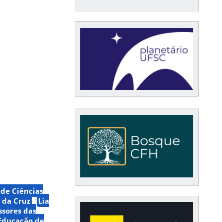
de Ciências
o da Cruz
Lia
ssores das
Educação de