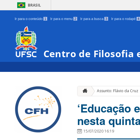
BRASIL
Ir para o conteúdo
1
Ir para o menu
2
Ir para a busca
3
Ir para o rodapé
4
Centro de Filosofia
Assunto: Flávio da Cruz
‘Educação e
nesta quinta
15/07/2020 16:19