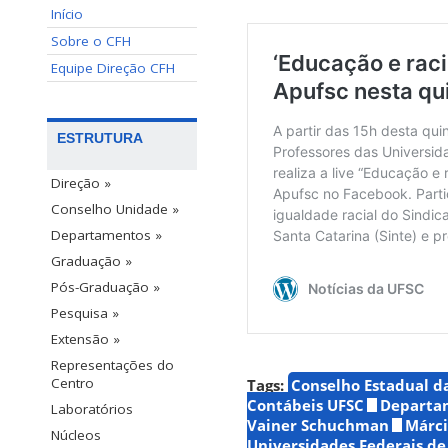
Início
Sobre o CFH
Equipe Direção CFH
ESTRUTURA
Direção »
Conselho Unidade »
Departamentos »
Graduação »
Pós-Graduação »
Pesquisa »
Extensão »
Representações do
Centro
Tags:
Conselho Estadual d
Contábeis UFSC
Departam
Laboratórios
Vainer Schuchman
Márci
Núcleos
Universidades Federais de