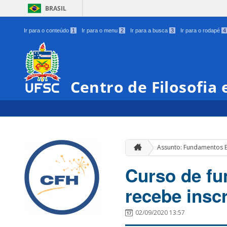
BRASIL
Ir para o conteúdo
1
Ir para o menu
2
Ir para a busca
3
Ir para o rodapé
4
Centro de Filosofia
Assunto: Fundamentos 
Curso de f
recebe insc
02/09/2020 13:57