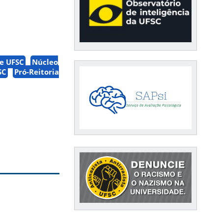
e UFSC
Núcleo
SC
Pró-Reitoria