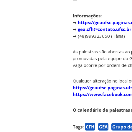
—
Informações:
➡
https://geaufsc.paginas.
➡
gea.cfh@contato.ufsc.br
➡ (48)999323650 (Tânia)
As palestras são abertas ao 
promovidas pela equipe do Gr
vaga ocorre por ordem de c
Qualquer alteração no local o
https://geaufsc.paginas.ufs
https://www.facebook.co
O calendário de palestras 
Tags:
CFH
GEA
Grupo d