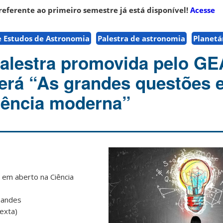
referente ao primeiro semestre já está disponível!
Acesse
 Estudos de Astronomia
Palestra de astronomia
Planetá
alestra promovida pelo GE
será “As grandes questões 
iência moderna”
em aberto na Ciência
nandes
exta)