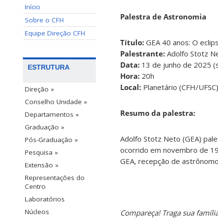
Início
Palestra de Astronomia
Sobre o CFH
Equipe Direção CFH
Título:
GEA 40 anos: O eclip
Palestrante:
Adolfo Stotz N
Data:
13 de junho de 2025 (
ESTRUTURA
Hora:
20h
Local:
Planetário (CFH/UFSC
Direção »
Conselho Unidade »
Resumo da palestra:
Departamentos »
Graduação »
Adolfo Stotz Neto (GEA) pale
Pós-Graduação »
ocorrido em novembro de 199
Pesquisa »
GEA, recepção de astrônomos
Extensão »
Representações do
Centro
Laboratórios
Núcleos
Compareça! Traga sua família