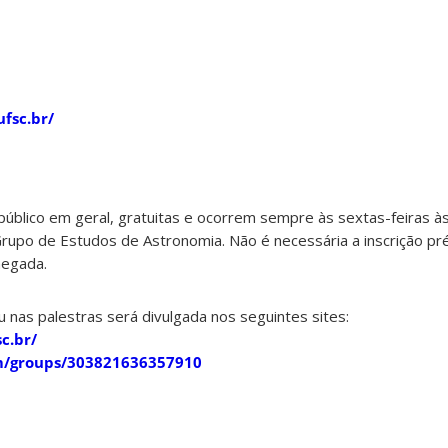
ufsc.br/
público em geral, gratuitas e ocorrem sempre às sextas-feiras à
upo de Estudos de Astronomia. Não é necessária a inscrição prév
hegada.
u nas palestras será divulgada nos seguintes sites:
c.br/
m/groups/303821636357910