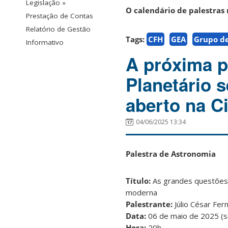
Legislação »
O calendário de palestras 
Prestação de Contas
Relatório de Gestão
Tags:
CFH
GEA
Grupo de
Informativo
A próxima p
Planetário 
aberto na C
04/06/2025 13:34
Palestra de Astronomia
Título:
As grandes questões 
moderna
Palestrante:
Júlio César Fer
Data:
06 de maio de 2025 (s
Hora:
20h