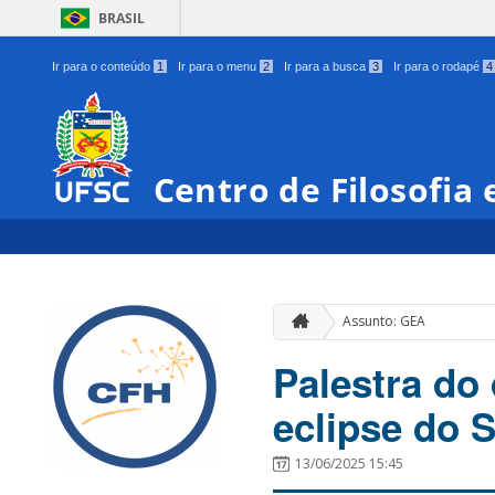
BRASIL
Ir para o conteúdo
1
Ir para o menu
2
Ir para a busca
3
Ir para o rodapé
4
Centro de Filosofia
Assunto: GEA
Palestra do
eclipse do 
13/06/2025 15:45