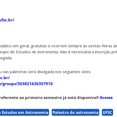
ufsc.br/
público em geral, gratuitas e ocorrem sempre às sextas-feiras à
upo de Estudos de Astronomia. Não é necessária a inscrição prév
hegada.
u nas palestras será divulgada nos seguintes sites:
c.br/
m/groups/303821636357910
referente ao primeiro semestre já está disponível!
Acesse
e Estudos em Astronomia
Palestra de astronomia
UFSC