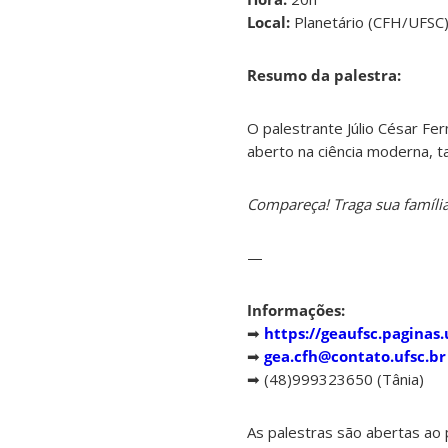
Local:
Planetário (CFH/UFSC
Resumo da palestra:
O palestrante Júlio César F
aberto na ciência moderna, t
Compareça! Traga sua família
—
Informações:
➡
https://geaufsc.paginas.
➡
gea.cfh@contato.ufsc.br
➡ (48)999323650 (Tânia)
As palestras são abertas ao 