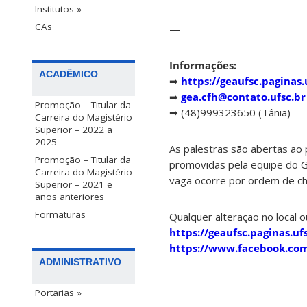
Institutos »
CAs
—
Informações:
ACADÊMICO
➡
https://geaufsc.paginas.
➡
gea.cfh@contato.ufsc.br
Promoção – Titular da
➡ (48)999323650 (Tânia)
Carreira do Magistério
Superior – 2022 a
2025
As palestras são abertas ao 
Promoção – Titular da
promovidas pela equipe do Gr
Carreira do Magistério
vaga ocorre por ordem de c
Superior – 2021 e
anos anteriores
Formaturas
Qualquer alteração no local o
https://geaufsc.paginas.ufs
https://www.facebook.co
ADMINISTRATIVO
Portarias »