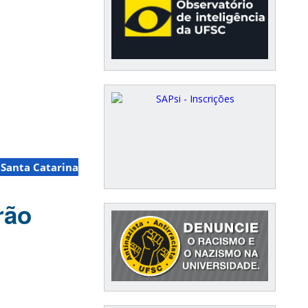
 Santa Catarina
rão