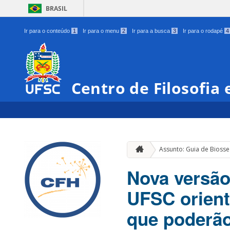
BRASIL
Ir para o conteúdo
1
Ir para o menu
2
Ir para a busca
3
Ir para o rodapé
4
Centro de Filosofia
Assunto: Guia de Bioss
Nova versão
UFSC orient
que poderão