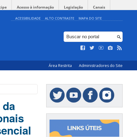
cipe
Acesso à informação
Legislação
Canais
ACESSIBILIDADE
ALTO CONTRASTE
MAPA DO SITE
Área Restrita
Administradores do Site
 da
onais
encial