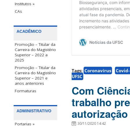
Institutos »
CAs
ACADÊMICO
Promoção – Titular da
Carreira do Magistério
Superior – 2022 a
2025
Promoção – Titular da
Tags:
Coronavírus
Covid
Carreira do Magistério
UFSC
Superior – 2021 e
anos anteriores
Com Ciência
Formaturas
trabalho pre
autorização
ADMINISTRATIVO
30/11/2020 14:42
Portarias »