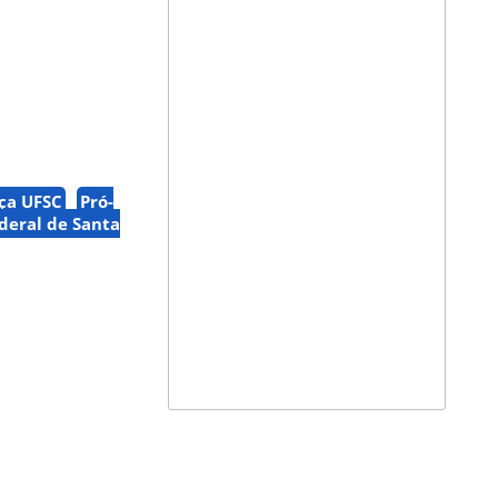
ça UFSC
Pró-
deral de Santa