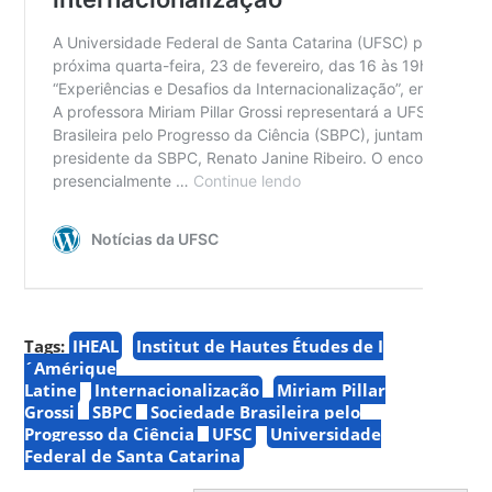
Tags:
IHEAL
Institut de Hautes Études de I
´Amérique
Latine
Internacionalização
Miriam Pillar
Grossi
SBPC
Sociedade Brasileira pelo
Progresso da Ciência
UFSC
Universidade
Federal de Santa Catarina