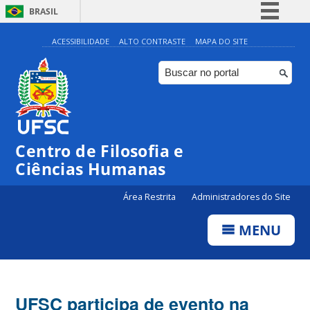
BRASIL
Simplifique!
ACESSIBILIDADE
ALTO CONTRASTE
MAPA DO SITE
Comunica BR
Participe
Acesso à informação
Legislação
Centro de Filosofia e
Canais
Ciências Humanas
Área Restrita
Administradores do Site
MENU
UFSC participa de evento na