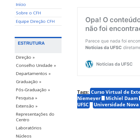
Início
Sobre o CFH
Equipe Direção CFH
ESTRUTURA
Direção »
Conselho Unidade »
Departamentos »
Graduação »
Pós-Graduação »
Tags:
Curso Virtual de Ext
Niemeyer
Michiel Daam
Pesquisa »
UFSC
Universidade Nova 
Extensão »
Representações do
Centro
Laboratórios
Núcleos