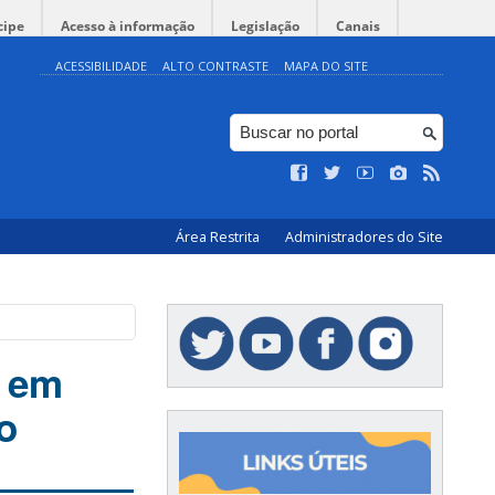
cipe
Acesso à informação
Legislação
Canais
ACESSIBILIDADE
ALTO CONTRASTE
MAPA DO SITE
Área Restrita
Administradores do Site
s em
o