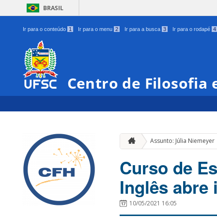
BRASIL
Ir para o conteúdo
1
Ir para o menu
2
Ir para a busca
3
Ir para o rodapé
4
Centro de Filosofia
Assunto: Júlia Niemeyer
Curso de Es
Inglês abre 
10/05/2021 16:05