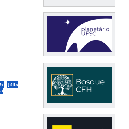
ês
Júlia
na