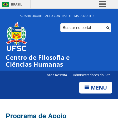
BRASIL
Simplifique!
ACESSIBILIDADE
ALTO CONTRASTE
MAPA DO SITE
Comunica BR
Participe
Acesso à informação
Legislação
Centro de Filosofia e
Canais
Ciências Humanas
Área Restrita
Administradores do Site
MENU
Programa de Apoio