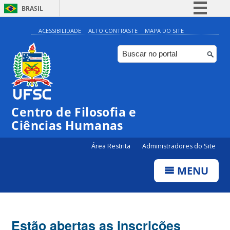
BRASIL
Simplifique!
ACESSIBILIDADE
ALTO CONTRASTE
MAPA DO SITE
Comunica BR
Participe
Acesso à informação
Legislação
Centro de Filosofia e
Canais
Ciências Humanas
Área Restrita
Administradores do Site
MENU
Estão abertas as inscrições