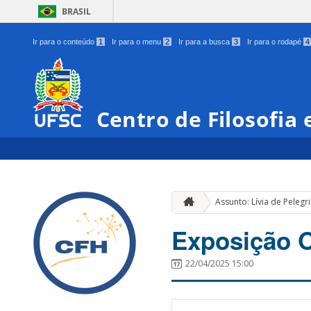
BRASIL
Ir para o conteúdo
1
Ir para o menu
2
Ir para a busca
3
Ir para o rodapé
4
Centro de Filosofia
Assunto: Lívia de Pelegr
Exposição 
22/04/2025 15:00