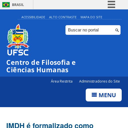
BRASIL
Simplifique!
ACESSIBILIDADE
ALTO CONTRASTE
MAPA DO SITE
Comunica BR
Participe
Acesso à informação
Legislação
Centro de Filosofia e
Canais
Ciências Humanas
Área Restrita
Administradores do Site
MENU
IMDH é formalizado como