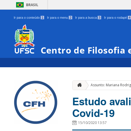
BRASIL
Ir para o conteúdo
1
Ir para o menu
2
Ir para a busca
3
Ir para o rodapé
4
Centro de Filosofia
Assunto: Mariana Rodri
Estudo avali
Covid-19
15/10/2020 13:57