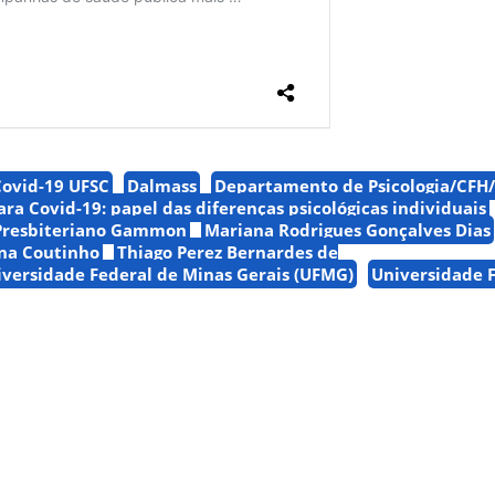
Covid-19 UFSC
Dalmass
Departamento de Psicologia/CFH
ara Covid-19: papel das diferenças psicológicas individuais
 Presbiteriano Gammon
Mariana Rodrigues Gonçalves Dias
na Coutinho
Thiago Perez Bernardes de
versidade Federal de Minas Gerais (UFMG)
Universidade F