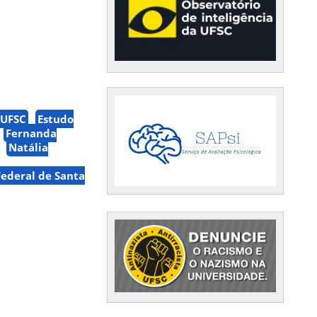
/UFSC
Estudo
Fernanda
Natália
ederal de Santa