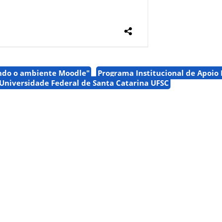
ndo o ambiente Moodle"
Programa Institucional de Apoio
Universidade Federal de Santa Catarina UFSC