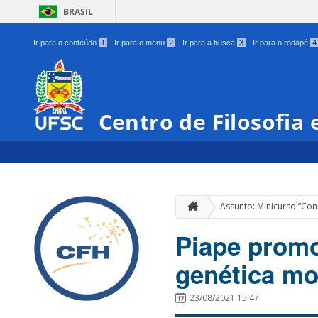
BRASIL
Ir para o conteúdo
1
Ir para o menu
2
Ir para a busca
3
Ir para o rodapé
4
Centro de Filosofia
Assunto: Minicurso “Co
Piape promo
genética mo
23/08/2021 15:47