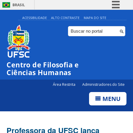
BRASIL
Simplifique!
ACESSIBILIDADE
ALTO CONTRASTE
MAPA DO SITE
Comunica BR
Participe
Acesso à informação
Legislação
Centro de Filosofia e
Canais
Ciências Humanas
Área Restrita
Administradores do Site
MENU
Professora da UFSC lança