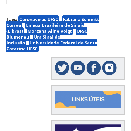
Tags:
Coronavírus UFSC
Fabiana Schmitt
Corrêa
Língua Brasileira de Sinais
(Libras)
Morgana Aline Voigt
UFSC
Blumenau
Um Sinal de
Inclusão
Universidade Federal de Santa
Catarina UFSC