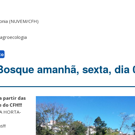
ilonia (NUVEM/CFH)
agroecologia
co
Bosque amanhã, sexta, dia 
a partir das
 do CFH!!!
A HORTA-
!!!