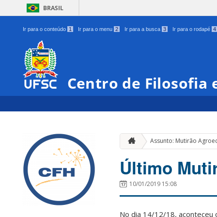
BRASIL
Ir para o conteúdo
1
Ir para o menu
2
Ir para a busca
3
Ir para o rodapé
4
Centro de Filosofia
Assunto: Mutirão Agroe
Último Muti
10/01/2019 15:08
No dia 14/12/18, aconteceu o