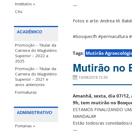
Institutos »
—
CAs
Fotos e arte: Andrea M. Bab
ACADÊMICO
#bosquecfh #permacultura #
Promoção – Titular da
Carreira do Magistério
Tags:
Mutirão Agroecológi
Superior – 2022 a
2025
Mutirão no 
Promoção – Titular da
Carreira do Magistério
16/08/2018 15:30
Superior – 2021 e
anos anteriores
Formaturas
Amanhã, sexta, dia 07/12, 
9h, tem mutirão no Bosque
ESTAMOS FINALIZANDO UM
ADMINISTRATIVO
MANDALA!!!
Estão todos/as convidados/as
Portarias »
—