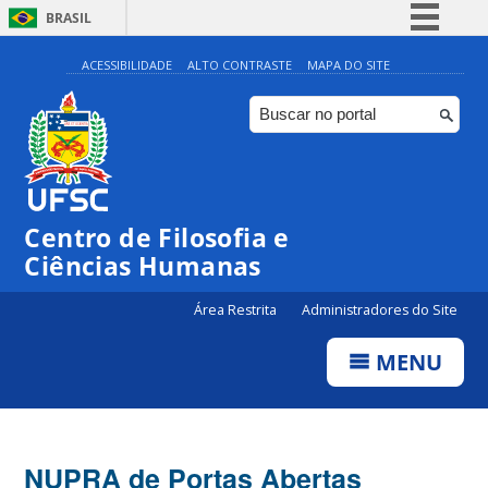
BRASIL
Simplifique!
ACESSIBILIDADE
ALTO CONTRASTE
MAPA DO SITE
Comunica BR
Participe
Acesso à informação
Legislação
Centro de Filosofia e
Canais
Ciências Humanas
Área Restrita
Administradores do Site
MENU
NUPRA de Portas Abertas