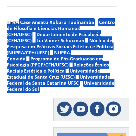
Tags:
Casé Angatu Xukuru Tupinambá
Centro
de Filosofia e Ciências Humanas
(CFH/UFSC)
Departamento de Psicologia
(CFH/UFSC)
Lia Vainer Schucman
Núcleo de
Pesquisa em Práticas Sociais Estética e Política
(NUPRA/CFH/UFSC)
NUPRA-
Convida
Programa de Pós-Graduação em
Psicologia (PPGP/CFH/UFSC)
Relações Étnico
Raciais Estética e Política
Universidade
Estadual de Santa Cruz (UESC)
Universidade
Federal de Santa Catarina UFSC
Universidade
Federal do Sul