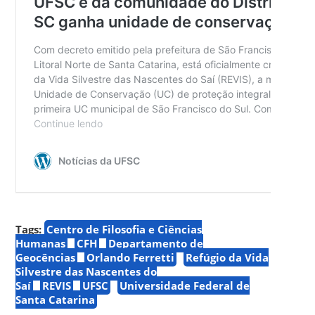
Tags:
Centro de Filosofia e Ciências
Humanas
CFH
Departamento de
Geocências
Orlando Ferretti
Refúgio da Vida
Silvestre das Nascentes do
Saí
REVIS
UFSC
Universidade Federal de
Santa Catarina