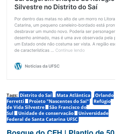
Tags:
Distrito do Saí
Mata Atlântica
Orlando
Ferretti
Projeto "Nascentes do Saí"
Refúgio
de Vida Silvestre
São Francisco do
Sul
Unidade de conservação
Universidade
Federal de Santa Catarina UFSC
Bosque do CFH | Plantio de 50