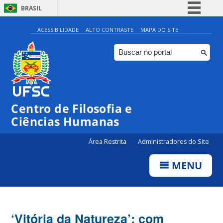
BRASIL
Simplifique!
ACESSIBILIDADE
ALTO CONTRASTE
MAPA DO SITE
Comunica BR
Participe
Acesso à informação
Legislação
Centro de Filosofia e
Canais
Ciências Humanas
Área Restrita
Administradores do Site
MENU
‘Vitória da Natureza’: com