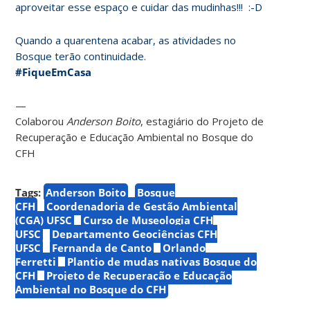
aproveitar esse espaço e cuidar das mudinhas!!! :-D
Quando a quarentena acabar, as atividades no
Bosque terão continuidade.
#FiqueEmCasa
—
Colaborou
Anderson Boito
, estagiário do Projeto de
Recuperação e Educação Ambiental no Bosque do
CFH
Tags:
Anderson Boito
Bosque
CFH
Coordenadoria de Gestão Ambiental
(CGA) UFSC
Curso de Museologia CFH
UFSC
Departamento Geociências CFH
UFSC
Fernanda de Canto
Orlando
Ferretti
Plantio de mudas nativas Bosque do
CFH
Projeto de Recuperação e Educação
Ambiental no Bosque do CFH