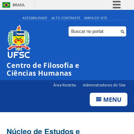
BRASIL
Simplifique!
ACESSIBILIDADE
ALTO CONTRASTE
MAPA DO SITE
Comunica BR
Participe
Acesso à informação
Legislação
Centro de Filosofia e
Canais
Ciências Humanas
Área Restrita
Administradores do Site
MENU
Núcleo de Estudos e