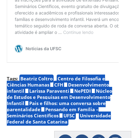
Tags:
Beatriz Coltro
Centro de Filosofia e
Ciências Humanas
CFH
Desenvolvimento
infantil
Larissa Paraventi
NePEDI
Núcleo
de Estudos e Pesquisas em Desenvolvimento
Infantil
Pais e filhos: uma conversa sobre
parentalidade
Pensando em Família –
Seminários Científicos
UFSC
Universidade
Federal de Santa Catarina