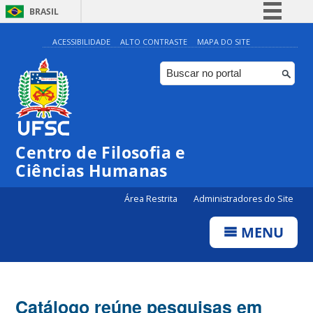
BRASIL
Simplifique!
ACESSIBILIDADE
ALTO CONTRASTE
MAPA DO SITE
Comunica BR
Participe
Acesso à informação
Legislação
Centro de Filosofia e
Canais
Ciências Humanas
Área Restrita
Administradores do Site
MENU
Catálogo reúne pesquisas em