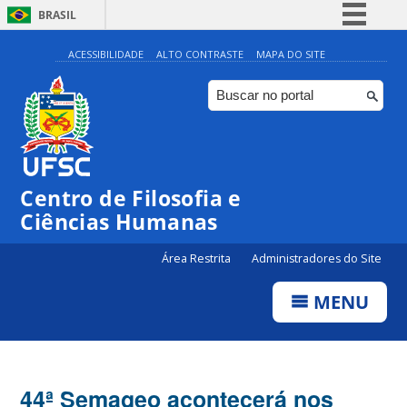
BRASIL
Simplifique!
ACESSIBILIDADE
ALTO CONTRASTE
MAPA DO SITE
Comunica BR
Participe
Acesso à informação
Legislação
Centro de Filosofia e
Canais
Ciências Humanas
Área Restrita
Administradores do Site
MENU
44ª Semageo acontecerá nos