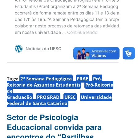
Tags:
2ª Semana Pedagógica
PRAE
Pró-
Reitoria de Assuntos Estudantis
Pró-Reitoria
de
Graduação
PROGRAD
UFSC
Universidade
Federal de Santa Catarina
Setor de Psicologia
Educacional convida para
encontros do “Partilhas