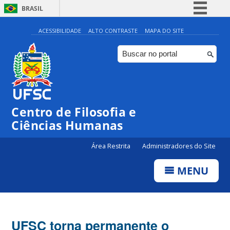
BRASIL
Simplifique!
ACESSIBILIDADE
ALTO CONTRASTE
MAPA DO SITE
Comunica BR
Participe
Acesso à informação
Legislação
Centro de Filosofia e
Canais
Ciências Humanas
Área Restrita
Administradores do Site
MENU
UFSC torna permanente o