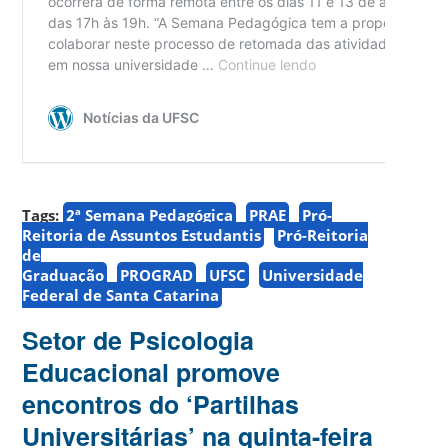
Tags:
2ª Semana Pedagógica
PRAE
Pró-
Reitoria de Assuntos Estudantis
Pró-Reitoria
de
Graduação
PROGRAD
UFSC
Universidade
Federal de Santa Catarina
Setor de Psicologia
Educacional promove
encontros do ‘Partilhas
Universitárias’ na quinta-feira