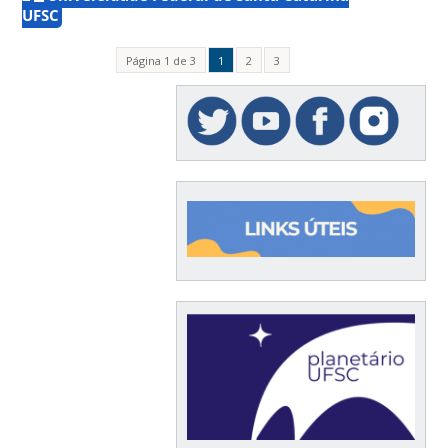
UFSC
Página 1 de 3
1
2
3