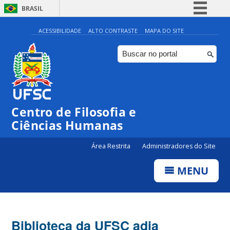
BRASIL
Simplifique!
ACESSIBILIDADE
ALTO CONTRASTE
MAPA DO SITE
Comunica BR
Participe
Acesso à informação
Legislação
Centro de Filosofia e
Canais
Ciências Humanas
Área Restrita
Administradores do Site
MENU
Biblioteca da UFSC adia