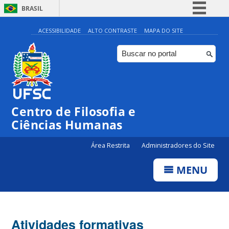
BRASIL
Simplifique!
ACESSIBILIDADE
ALTO CONTRASTE
MAPA DO SITE
Comunica BR
Participe
Acesso à informação
Legislação
Centro de Filosofia e
Canais
Ciências Humanas
Área Restrita
Administradores do Site
MENU
Atividades formativas