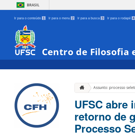
BRASIL
Ir para o conteúdo
1
Ir para o menu
2
Ir para a busca
3
Ir para o rodapé
4
Centro de Filosofia
Assunto: processo selet
UFSC abre i
retorno de 
Processo Se