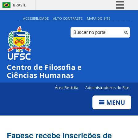
BRASIL
Simplifique!
ACESSIBILIDADE
ALTO CONTRASTE
MAPA DO SITE
Comunica BR
Participe
Acesso à informação
Legislação
Centro de Filosofia e
Canais
Ciências Humanas
Área Restrita
Administradores do Site
MENU
Fapesc recebe inscrições de