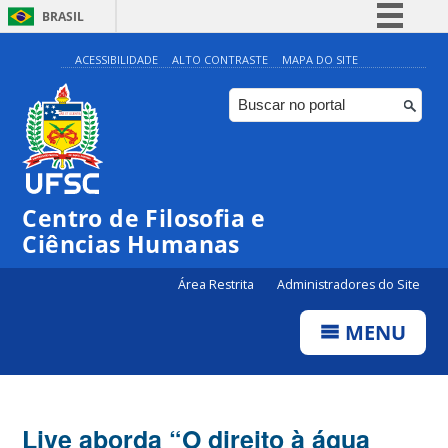
BRASIL
Simplifique!
ACESSIBILIDADE
ALTO CONTRASTE
MAPA DO SITE
Comunica BR
Participe
Acesso à informação
Legislação
Centro de Filosofia e
Canais
Ciências Humanas
Área Restrita
Administradores do Site
MENU
Live aborda “O direito à água