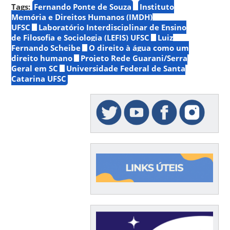
Tags:
Fernando Ponte de Souza
Instituto
Memória e Direitos Humanos (IMDH)
UFSC
Laboratório Interdisciplinar de Ensino
de Filosofia e Sociologia (LEFIS) UFSC
Luiz
Fernando Scheibe
O direito à água como um
direito humano
Projeto Rede Guarani/Serra
Geral em SC
Universidade Federal de Santa
Catarina UFSC