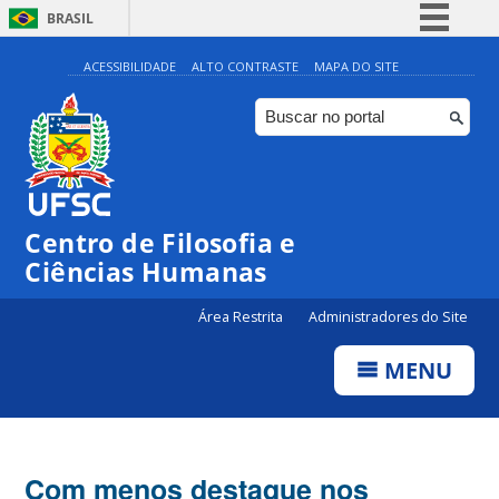
BRASIL
Simplifique!
ACESSIBILIDADE
ALTO CONTRASTE
MAPA DO SITE
Comunica BR
Participe
Acesso à informação
Legislação
Centro de Filosofia e
Canais
Ciências Humanas
Área Restrita
Administradores do Site
MENU
Com menos destaque nos