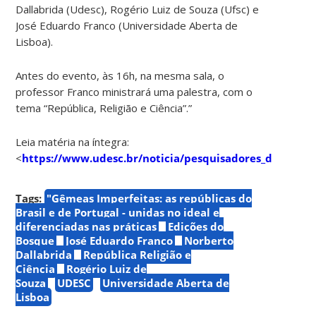
Dallabrida (Udesc), Rogério Luiz de Souza (Ufsc) e
José Eduardo Franco (Universidade Aberta de
Lisboa).
Antes do evento, às 16h, na mesma sala, o
professor Franco ministrará uma palestra, com o
tema “República, Religião e Ciência”.”
Leia matéria na íntegra:
<
https://www.udesc.br/noticia/pesquisadores_da_udesc_
Tags:
"Gêmeas Imperfeitas: as repúblicas do
Brasil e de Portugal - unidas no ideal e
diferenciadas nas práticas
Edições do
Bosque
José Eduardo Franco
Norberto
Dallabrida
República Religião e
Ciência
Rogério Luiz de
Souza
UDESC
Universidade Aberta de
Lisboa