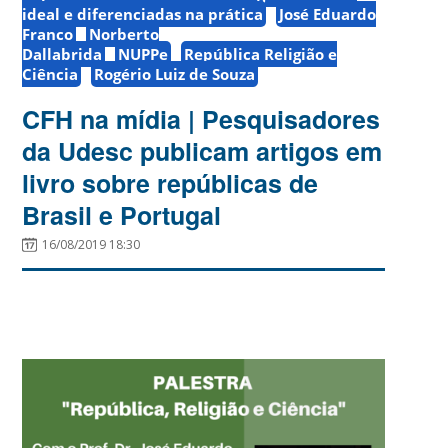
ideal e diferenciadas na prática
José Eduardo
Franco
Norberto
Dallabrida
NUPPe
República Religião e
Ciência
Rogério Luiz de Souza
CFH na mídia | Pesquisadores
da Udesc publicam artigos em
livro sobre repúblicas de
Brasil e Portugal
16/08/2019 18:30