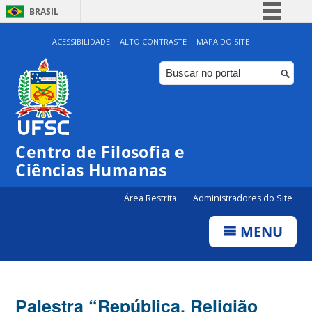
BRASIL
Simplifique!
ACESSIBILIDADE
ALTO CONTRASTE
MAPA DO SITE
Comunica BR
Participe
Acesso à informação
Legislação
Centro de Filosofia e
Canais
Ciências Humanas
Área Restrita
Administradores do Site
MENU
Palestra “República, Religião