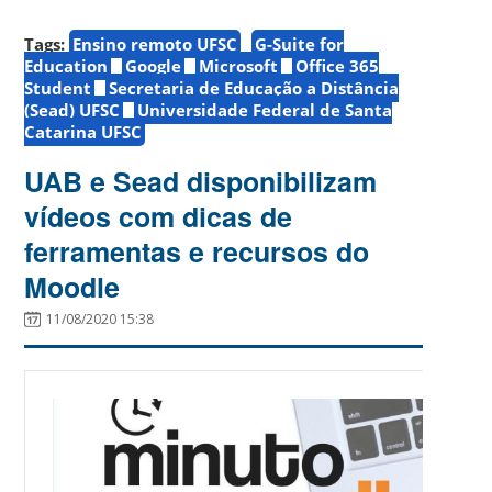
Tags:
Ensino remoto UFSC
G-Suite for
Education
Google
Microsoft
Office 365
Student
Secretaria de Educação a Distância
(Sead) UFSC
Universidade Federal de Santa
Catarina UFSC
UAB e Sead disponibilizam
vídeos com dicas de
ferramentas e recursos do
Moodle
11/08/2020 15:38