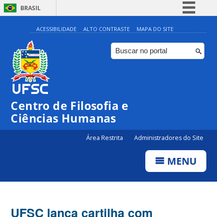
BRASIL
Simplifique!
ACESSIBILIDADE
ALTO CONTRASTE
MAPA DO SITE
Comunica BR
Participe
Acesso à informação
Legislação
Centro de Filosofia e
Canais
Ciências Humanas
Área Restrita
Administradores do Site
MENU
UFSC lança cartilha com