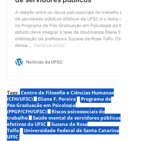
Tags:
Centro de Filosofia e Ciências Humanas
(CFH/UFSC)
Eliane F. Pereira
Programa de
Pós-Graduação em Psicologia
(PPGP/CFH/UFSC)
Riscos psicossociais do
trabalho
Saúde mental de servidores públicos
efetivos da UFSC
Suzana da Rosa
Tolfo
Universidade Federal de Santa Catarina
UFSC