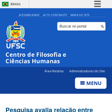
BRASIL
Simplifique!
ACESSIBILIDADE
ALTO CONTRASTE
MAPA DO SITE
Comunica BR
Participe
Acesso à informação
Legislação
Centro de Filosofia e
Canais
Ciências Humanas
Área Restrita
Administradores do Site
MENU
Pesquisa avalia relação entre