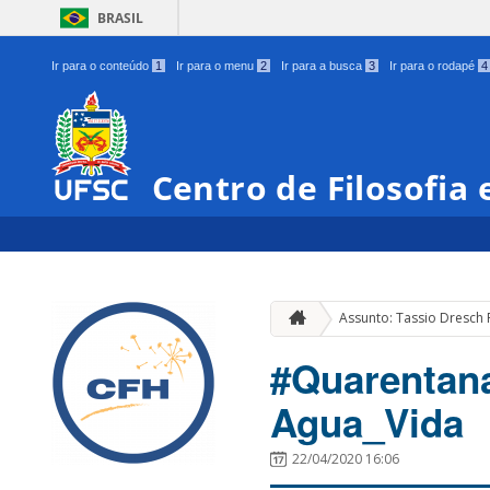
BRASIL
Ir para o conteúdo
1
Ir para o menu
2
Ir para a busca
3
Ir para o rodapé
4
Centro de Filosofia
Assunto: Tassio Dresch
#Quarentana
Agua_Vida
22/04/2020 16:06