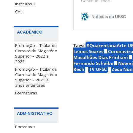
Institutos »
CAs
ACADÊMICO
Tags:
#QuarentanaArte U
Promoção – Titular da
Carreira do Magistério
Lemos Soares
Coronavíru
Superior – 2022 a
Magalhães Dias Frinhani
2025
Fernando Scheibe
Noemi
Rech
TV UFSC
Zeca Nune
Promoção – Titular da
Carreira do Magistério
Superior – 2021 e
anos anteriores
Formaturas
ADMINISTRATIVO
Portarias »