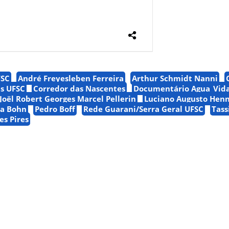
FSC
André Freyesleben Ferreira
Arthur Schmidt Nanni
s UFSC
Corredor das Nascentes
Documentário Agua_Vid
Joël Robert Georges Marcel Pellerin
Luciano Augusto Hen
a Bohn
Pedro Boff
Rede Guarani/Serra Geral UFSC
Tass
s Pires