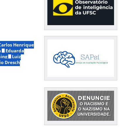
Carlos Henrique
a
Eduarda
ning
Luiz
io Dresch