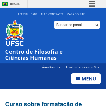
BRASIL
Simplifique!
ACESSIBILIDADE
ALTO CONTRASTE
MAPA DO SITE
Comunica BR
Participe
Acesso à informação
Legislação
Centro de Filosofia e
Canais
Ciências Humanas
Área Restrita
Administradores do Site
MENU
Curso sobre formatação de