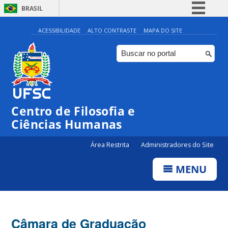
BRASIL
Simplifique!
ACESSIBILIDADE
ALTO CONTRASTE
MAPA DO SITE
Comunica BR
Participe
Acesso à informação
Legislação
Centro de Filosofia e
Canais
Ciências Humanas
Área Restrita
Administradores do Site
MENU
Câmara de Graduação