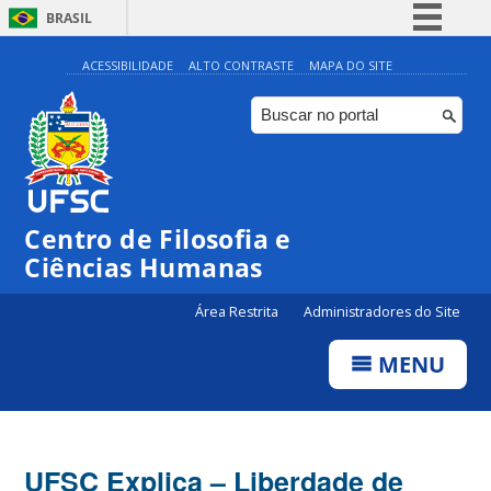
BRASIL
Simplifique!
ACESSIBILIDADE
ALTO CONTRASTE
MAPA DO SITE
Comunica BR
Participe
Acesso à informação
Legislação
Centro de Filosofia e
Canais
Ciências Humanas
Área Restrita
Administradores do Site
MENU
UFSC Explica – Liberdade de