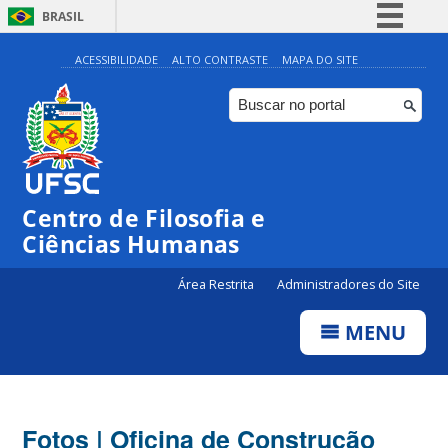
BRASIL
Simplifique!
ACESSIBILIDADE
ALTO CONTRASTE
MAPA DO SITE
Comunica BR
Participe
Acesso à informação
Legislação
Centro de Filosofia e
Canais
Ciências Humanas
Área Restrita
Administradores do Site
MENU
Fotos | Oficina de Construção