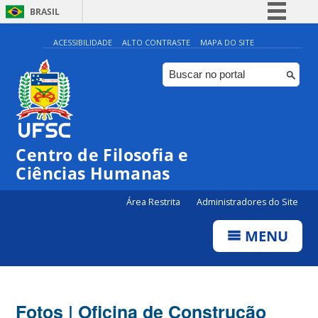
BRASIL
Simplifique!
ACESSIBILIDADE
ALTO CONTRASTE
MAPA DO SITE
Comunica BR
Participe
Acesso à informação
Legislação
Centro de Filosofia e
Canais
Ciências Humanas
Área Restrita
Administradores do Site
MENU
Fotos | Oficina de Construção