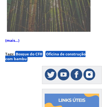
(mais…)
Tags:
Bosque do CFH
Oficina de construção
com bambu