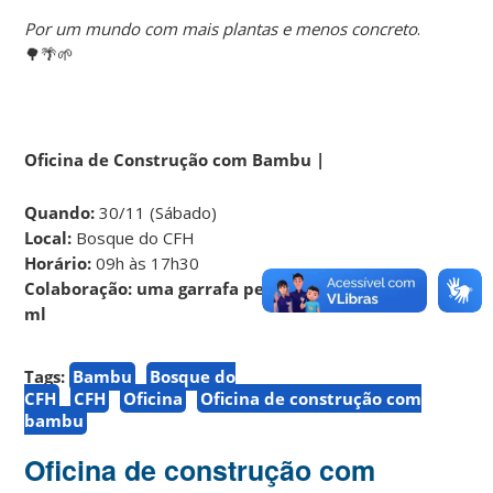
Por um mundo com mais plantas e menos concreto
.
🌳🌴🌱
Oficina de Construção com Bambu |
Quando:
30/11 (Sábado)
Local:
Bosque do CFH
Horário:
09h às 17h30
Colaboração: uma garrafa pet vazia, 500 ou 600
ml
Tags:
Bambu
Bosque do
CFH
CFH
Oficina
Oficina de construção com
bambu
Oficina de construção com