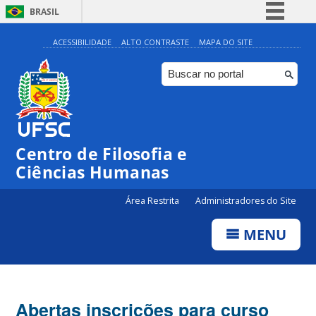
BRASIL
Simplifique!
ACESSIBILIDADE
ALTO CONTRASTE
MAPA DO SITE
Comunica BR
Participe
Acesso à informação
Legislação
Centro de Filosofia e
Canais
Ciências Humanas
Área Restrita
Administradores do Site
MENU
Abertas inscrições para curso