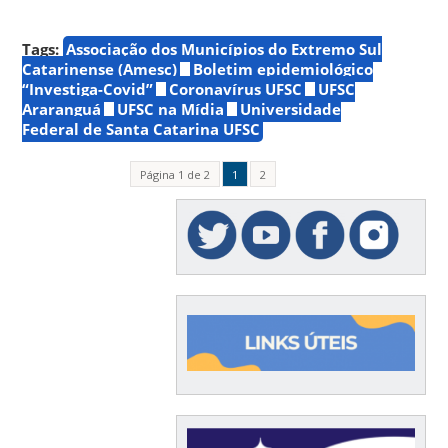
Tags:
Associação dos Municípios do Extremo Sul
Catarinense (Amesc)
Boletim epidemiológico
“Investiga-Covid”
Coronavírus UFSC
UFSC
Araranguá
UFSC na Mídia
Universidade
Federal de Santa Catarina UFSC
Página 1 de 2
1
2