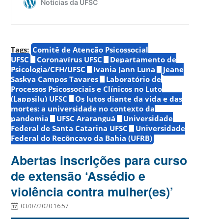
Tags:
Comitê de Atenção Psicossocial
UFSC
Coronavírus UFSC
Departamento de
Psicologia/CFH/UFSC
Ivania Jann Luna
Jeane
Saskya Campos Tavares
Laboratório de
Processos Psicossociais e Clínicos no Luto
(Lappsilu) UFSC
Os lutos diante da vida e das
mortes: a universidade no contexto da
pandemia
UFSC Araranguá
Universidade
Federal de Santa Catarina UFSC
Universidade
Federal do Recôncavo da Bahia (UFRB)
Abertas inscrições para curso
de extensão ‘Assédio e
violência contra mulher(es)’
03/07/2020 16:57