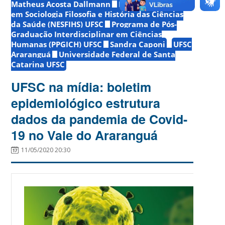
Matheus Acosta Dallmann
Núcleo de Estudos
em Sociologia Filosofia e História das Ciências
da Saúde (NESFIHS) UFSC
Programa de Pós-
Graduação Interdisciplinar em Ciências
Humanas (PPGICH) UFSC
Sandra Caponi
UFSC
Araranguá
Universidade Federal de Santa
Catarina UFSC
UFSC na mídia: boletim
epidemiológico estrutura
dados da pandemia de Covid-
19 no Vale do Araranguá
11/05/2020 20:30