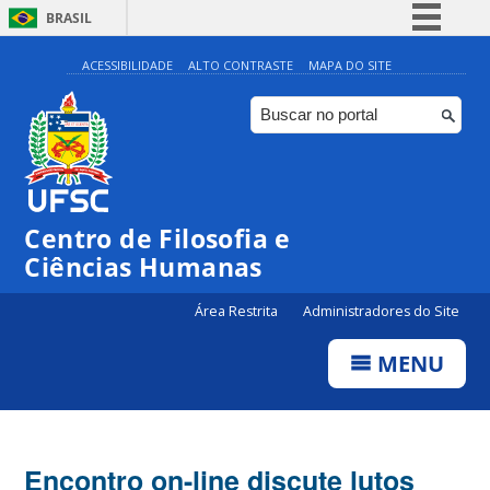
BRASIL
Simplifique!
ACESSIBILIDADE
ALTO CONTRASTE
MAPA DO SITE
Comunica BR
Participe
Acesso à informação
Legislação
Centro de Filosofia e
Canais
Ciências Humanas
Área Restrita
Administradores do Site
MENU
Encontro on-line discute lutos