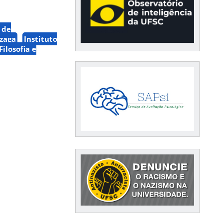
 de
zaga
Instituto
ilosofia e