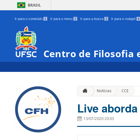
BRASIL
Ir para o conteúdo
1
Ir para o menu
2
Ir para a busca
3
Ir para o rodapé
4
Centro de Filosofia
»
Notícias
CCE
Live aborda 
13/07/2020 20:03