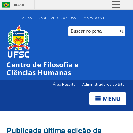
BRASIL
Simplifique!
ACESSIBILIDADE
ALTO CONTRASTE
MAPA DO SITE
Comunica BR
Participe
Acesso à informação
Legislação
Centro de Filosofia e
Canais
Ciências Humanas
Área Restrita
Administradores do Site
MENU
Publicada última edição da