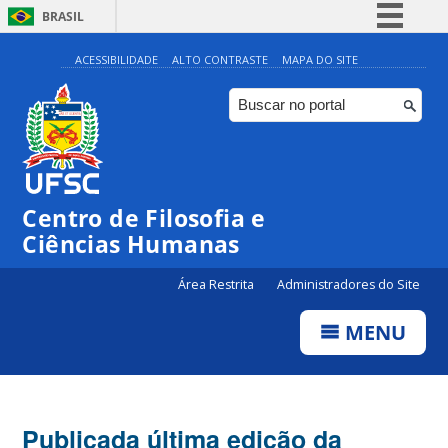
BRASIL
Simplifique!
ACESSIBILIDADE
ALTO CONTRASTE
MAPA DO SITE
Comunica BR
Participe
Acesso à informação
Legislação
Centro de Filosofia e
Canais
Ciências Humanas
Área Restrita
Administradores do Site
MENU
Publicada última edição da