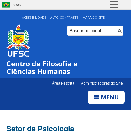
BRASIL
Simplifique!
ACESSIBILIDADE
ALTO CONTRASTE
MAPA DO SITE
Comunica BR
Participe
Acesso à informação
Legislação
Centro de Filosofia e
Canais
Ciências Humanas
Área Restrita
Administradores do Site
MENU
Setor de Psicologia