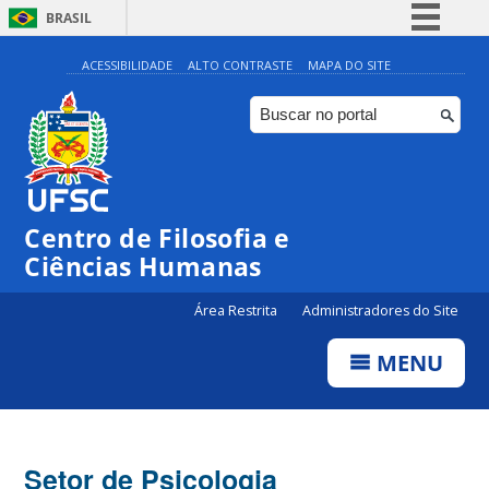
BRASIL
Simplifique!
ACESSIBILIDADE
ALTO CONTRASTE
MAPA DO SITE
Comunica BR
Participe
Acesso à informação
Legislação
Centro de Filosofia e
Canais
Ciências Humanas
Área Restrita
Administradores do Site
MENU
Setor de Psicologia