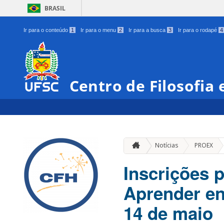
BRASIL
Ir para o conteúdo
1
Ir para o menu
2
Ir para a busca
3
Ir para o rodapé
4
Centro de Filosofia
»
Notícias
PROEX
Inscrições 
Aprender en
14 de maio