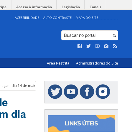
cipe
Acesso à informação
Legislação
Canais
ACESSIBILIDADE
ALTO CONTRASTE
MAPA DO SITE
Área Restrita
Administradores do Site
omeçam dia 14 de maio
de
m dia