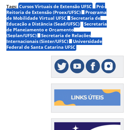
Tags:
Cursos Virtuais de Extensão UFSC
Pró-
Reitoria de Extensão (Proex/UFSC)
Programa
de Mobilidade Virtual UFSC
Secretaria de
Educação a Distância (Sead/UFSC)
Secretaria
de Planejamento e Orçamento
(Seplan/UFSC)
Secretaria de Relações
Internacionais (Sinter/UFSC)
Universidade
Federal de Santa Catarina UFSC