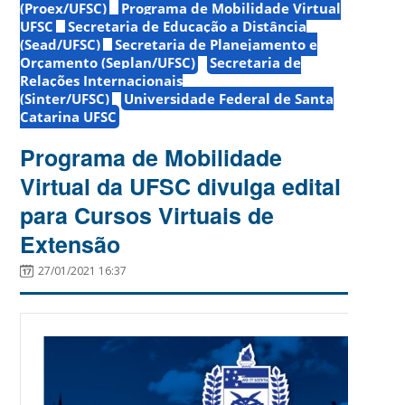
(Proex/UFSC)
Programa de Mobilidade Virtual
UFSC
Secretaria de Educação a Distância
(Sead/UFSC)
Secretaria de Planejamento e
Orçamento (Seplan/UFSC)
Secretaria de
Relações Internacionais
(Sinter/UFSC)
Universidade Federal de Santa
Catarina UFSC
Programa de Mobilidade
Virtual da UFSC divulga edital
para Cursos Virtuais de
Extensão
27/01/2021 16:37