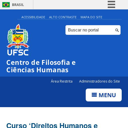
BRASIL
Simplifique!
ACESSIBILIDADE
ALTO CONTRASTE
MAPA DO SITE
Comunica BR
Participe
Acesso à informação
Legislação
Centro de Filosofia e
Canais
Ciências Humanas
Área Restrita
Administradores do Site
MENU
Curso ‘Direitos Humanos e