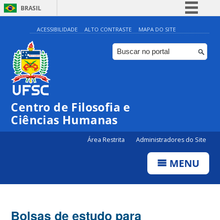
BRASIL
Simplifique!
ACESSIBILIDADE
ALTO CONTRASTE
MAPA DO SITE
Comunica BR
Participe
Acesso à informação
Legislação
Centro de Filosofia e
Canais
Ciências Humanas
Área Restrita
Administradores do Site
MENU
Bolsas de estudo para