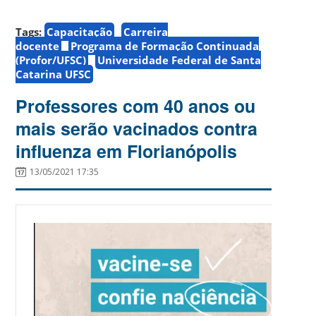
Tags:
Capacitação
Carreira
docente
Programa de Formação Continuada
(Profor/UFSC)
Universidade Federal de Santa
Catarina UFSC
Professores com 40 anos ou
mais serão vacinados contra
influenza em Florianópolis
13/05/2021 17:35