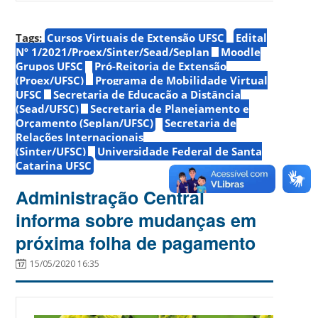
Tags:
Cursos Virtuais de Extensão UFSC
Edital
Nº 1/2021/Proex/Sinter/Sead/Seplan
Moodle
Grupos UFSC
Pró-Reitoria de Extensão
(Proex/UFSC)
Programa de Mobilidade Virtual
UFSC
Secretaria de Educação a Distância
(Sead/UFSC)
Secretaria de Planejamento e
Orçamento (Seplan/UFSC)
Secretaria de
Relações Internacionais
(Sinter/UFSC)
Universidade Federal de Santa
Catarina UFSC
Administração Central
informa sobre mudanças em
próxima folha de pagamento
15/05/2020 16:35