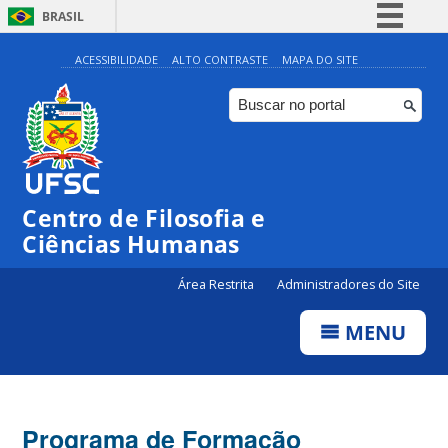
BRASIL
Simplifique!
ACESSIBILIDADE
ALTO CONTRASTE
MAPA DO SITE
Comunica BR
Participe
Acesso à informação
Legislação
Centro de Filosofia e
Canais
Ciências Humanas
Área Restrita
Administradores do Site
MENU
Programa de Formação