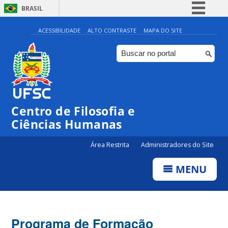
BRASIL
Simplifique!
ACESSIBILIDADE
ALTO CONTRASTE
MAPA DO SITE
Comunica BR
Participe
Acesso à informação
Legislação
Centro de Filosofia e
Canais
Ciências Humanas
Área Restrita
Administradores do Site
MENU
Programa de Formação